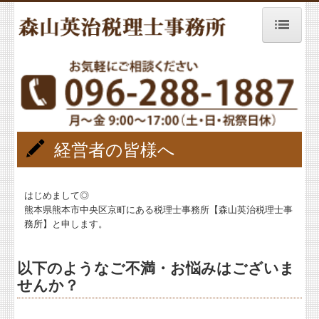
ホーム
経営者の皆様へ
事務所紹介
経営者の皆様へ
業務案内
料金案内
はじめまして◎
熊本県熊本市中央区京町にある税理士事務所【森山英治税理士事
お客様の声
務所】と申します。
税務トピックス
以下のようなご不満・お悩みはございま
リンク集
せんか？
お問合せ