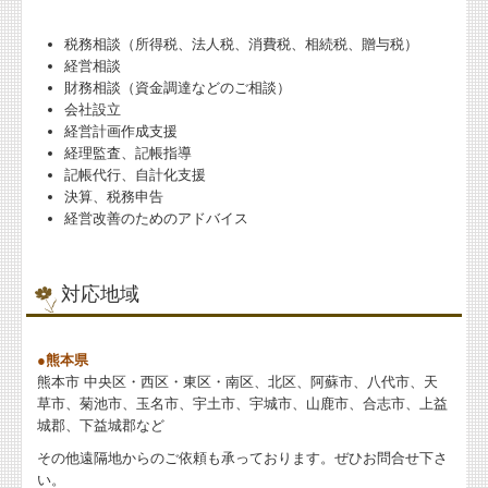
税務相談（所得税、法人税、消費税、相続税、贈与税）
経営相談
財務相談（資金調達などのご相談）
会社設立
経営計画作成支援
経理監査、記帳指導
記帳代行、自計化支援
決算、税務申告
経営改善のためのアドバイス
対応地域
●熊本県
熊本市 中央区・西区・東区・南区、北区、阿蘇市、八代市、天
草市、菊池市、玉名市、宇土市、宇城市、山鹿市、合志市、上益
城郡、下益城郡など
その他遠隔地からのご依頼も承っております。ぜひお問合せ下さ
い。