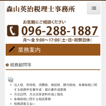
ホーム
経営者の皆様へ
事務所紹介
業務案内
業務案内
料金案内
税務顧問等
お客様の声
税務トピックス
法人税、所得税、消費税、相続税、贈与税他、各種租税に関
する税務申告書作成・届出書作成業務
リンク集
月次訪問、月次決算資料作成と報告
各種租税に関する相談業務
税務調査立会い
お問合せ